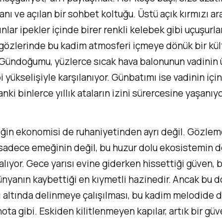
anı ve açılan bir sohbet koltuğu. Üstü açık kırmızı a
ınlar ipekler içinde birer renkli kelebek gibi uçuşurla
 gözlerinde bu kadim atmosferi içmeye dönük bir kült
 Gündoğumu, yüzlerce sıcak hava balonunun vadinin 
i yükselişiyle karşılanıyor. Günbatımı ise vadinin içi
anki binlerce yıllık ataların izini sürercesine yaşanıyo
iğin ekonomisi de ruhaniyetinden ayrı değil. Gözle
 sadece emeğinin değil, bu huzur dolu ekosistemin d
 alıyor. Gece yarısı evine giderken hissettiği güven, 
yanın kaybettiği en kıymetli hazinedir. Ancak bu d
ı altında delinmeye çalışılması, bu kadim melodide 
nota gibi. Eskiden kilitlenmeyen kapılar, artık bir güv