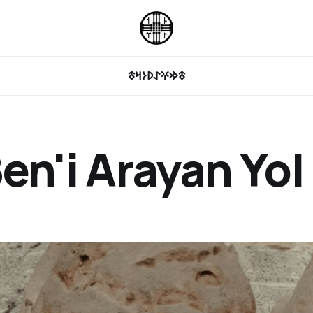
𐰖𐰆𐰺𐱃
𐱃𐰢𐰍𐰀
n'i Arayan Yol