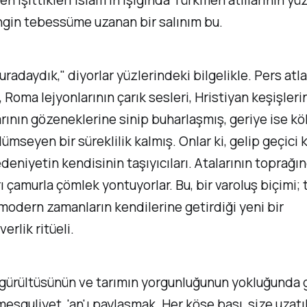
en işittikleri İslam’ın ışığında Türkmen atlılarının y
ngin tebessüme uzanan bir salınım bu.
uradaydık," diyorlar yüzlerindeki bilgelikle. Pers atla
 Roma lejyonlarının çarık sesleri, Hristiyan keşişlerin
rının gözeneklerine sinip buharlaşmış, geriye ise kö
lümseyen bir süreklilik kalmış. Onlar ki, gelip geçici k
deniyetin kendisinin taşıyıcıları. Atalarının toprağı
rı çamurla çömlek yontuyorlar. Bu, bir varoluş biçimi;
 modern zamanların kendilerine getirdiği yeni bir
erlik ritüeli.
gürültüsünün ve tarımın yorgunluğunun yokluğunda 
meşguliyet, 'an'ı paylaşmak. Her köşe başı, size uzatı