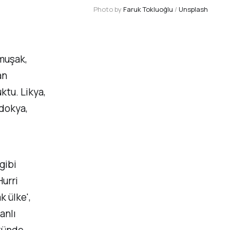
Photo by 
Faruk Tokluoğlu
 / 
Unsplash
umuşak,
an
ktu. Likya,
adokya,
gibi
urri
k ülke',
anlı