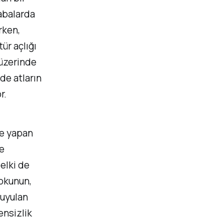
rabalarda
rken,
ür açlığı
üzerinde
nde atların
r.
me yapan
e
belki de
okunun,
duyulan
ensizlik