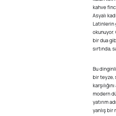
kahve finc
Asyalı kad
Latinlerin
okunuyor.
bir dua gib
sırtında, s
Bu dinginl
bir teyze,
karşılığını
modern dün
yatırım ad
yanlış bir 