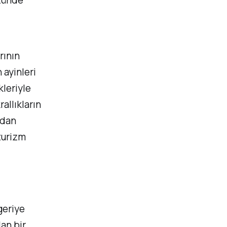
üzünde
rının
 ayinleri
kleriyle
rallıkların
ndan
 turizm
geriye
lan bir