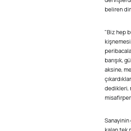
dervişlerd
beliren di
"Biz hep b
kişnemesi,
peribacala
barışık, gü
aksine, me
çıkardıkla
dedikleri,
misafirperv
Sanayinin 
kalan tek 