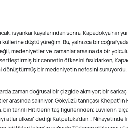
sıcak, isyankar kayalarından sonra, Kapadokya’nın y
ı küllerine düştü yüreğim. Bu, yalnızca bir coğrafyad
eğil, medeniyetler ve zamanlar arasına da bir yolculu
ertleştirmiş bir cennetin öfkesini fısıldarken, Kap
 dönüştürmüş bir medeniyetin nefesini sunuyordu.
arda zaman doğrusal bir çizgide akmıyor; bir sarkaç 
er arasında salınıyor. Gökyüzü tanrıçası Khepat’ın H
 bin tanrılı Hititlerin taş figürlerinden; Luvilerin 'alça
'iyi atlar ülkesi' dediği Katpatuka’dan… Nihayetinde İr