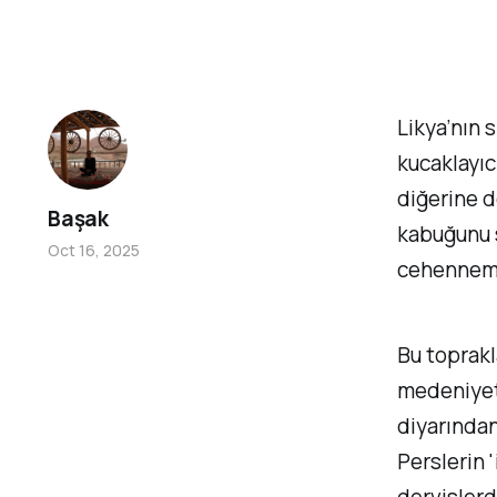
Likya’nın 
kucaklayıc
diğerine d
Başak
kabuğunu s
Oct 16, 2025
cehennemi
Bu toprakl
medeniyetl
diyarından,
Perslerin 